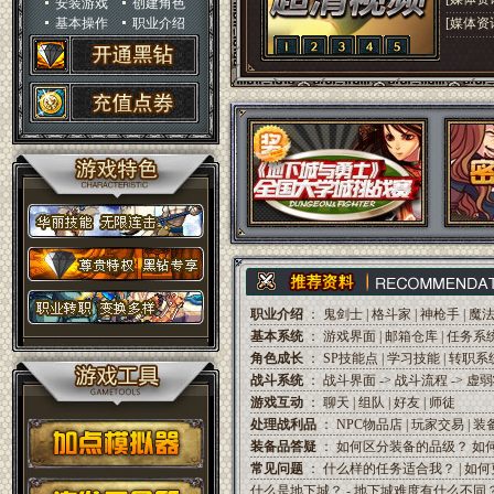
安装游戏
创建角色
基本操作
职业介绍
[媒体资
职业介绍
：
鬼剑士
|
格斗家
|
神枪手
|
魔
基本系统
：
游戏界面
|
邮箱仓库
|
任务系
角色成长
：
SP技能点
|
学习技能
|
转职系
战斗系统
：
战斗界面
->
战斗流程
->
虚
游戏互动
：
聊天
|
组队
|
好友
|
师徒
处理战利品
：
NPC物品店
|
玩家交易
|
装
装备品答疑
：
如何区分装备的品级？
如
常见问题
：
什么样的任务适合我？
|
如何
什么是地下城？
-
地下城难度有什么不同