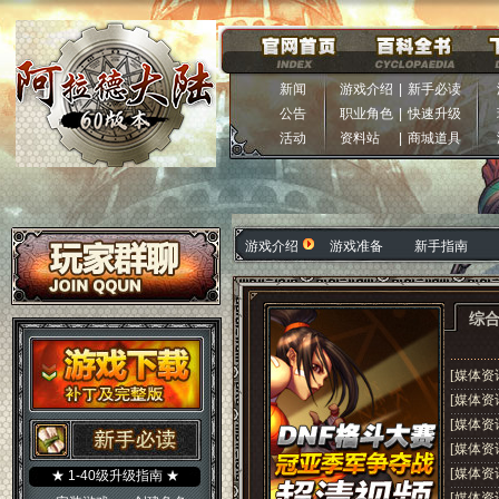
新闻
游戏介绍
|
新手必读
公告
职业角色
|
快速升级
活动
资料站
|
商城道具
游戏介绍
游戏准备
新手指南
综
[媒体资
[媒体资
[媒体资
[媒体资
[媒体资
★ 1-40级升级指南 ★
[媒体资