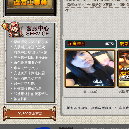
-
隐藏物品与补给精灵怎么获得？
-
深渊
值？
增幅强化关怀找回服务介绍
安装后无法进入游戏
游戏中出现“红叉”问题
失误操作找回服务介绍
角色恢复服务介绍
点券充错怎么办
充值购买未到账问题
新申请账号被封停
账号注销功能
如何举报违规信息
美女玩家
60版
和使用外挂的玩家组队会被惩罚吗
被盗找回
DNF60版本官网